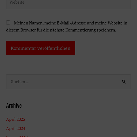
Meinen Namen, meine E-Mail-Adresse und meine Website in
diesem Browser für die nächste Kommentierung speichern.
S
u
c
h
Archive
e
n
April 2025
n
April 2024
a