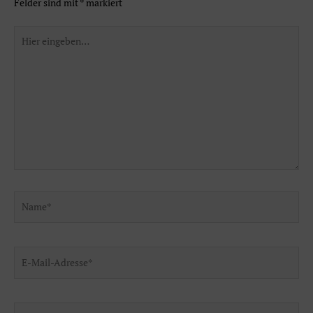
Felder sind mit
*
markiert
Hier
eingeben…
Name*
E-
Mail-
Adresse*
Website