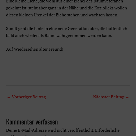
Eine kleine Eiche, die wohl aus einer Eichel des Baumveteranen
gekeimt ist, steht aber ganz in der Nähe und die Koziolleks wollen
diesen kleinen Urenkel der Eiche stehen und wachsen lassen.
Somit geht die Linie in eine neue Generation über, die hoffentlich
bald auch wieder als Baum wahrgenommen werden kann.
Auf Wiedersehen alter Freund!
Beitragsnavigation
←
Vorheriger Beitrag
Nächster Beitrag
→
Kommentar verfassen
Deine E-Mail-Adresse wird nicht veröffentlicht.
Erforderliche