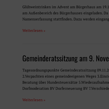
Glühweintrinken im Advent am Bürgerhaus am 19.12.
am Außenbereich des Bürgerhauses eingeladen. Da w
Namenserfassung stattfinden. Dazu werden eingang
Glühweintrinken
Weiterlesen »
am
Sonntag,
4.
Advent,
Gemeinderatssitzung am 9. Nov
19.12.21
Tagesordnungspunkte Gemeinderatssitzung 09.11.
2.Verpachten eines gemeindeeigenen Weges 3.Einric
Beratung über Hundesteuersätze 5.Wiederaufnahme 
Dorfmoderation BV Dorferneuerung BV 7.Verschied
Gemeinderatssitzung
Weiterlesen »
am