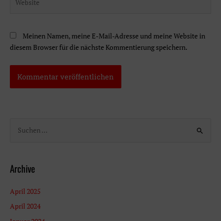
Meinen Namen, meine E-Mail-Adresse und meine Website in
diesem Browser für die nächste Kommentierung speichern.
S
u
c
h
Archive
e
n
April 2025
n
April 2024
a