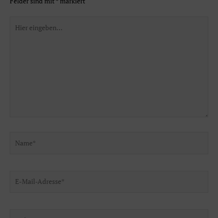
Felder sind mit
*
markiert
Hier
eingeben…
Name*
E-
Mail-
Adresse*
Website