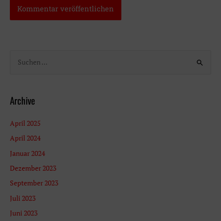
S
u
c
h
Archive
e
n
April 2025
n
April 2024
a
Januar 2024
c
Dezember 2023
h
September 2023
:
Juli 2023
Juni 2023