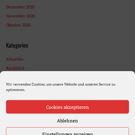
Dezember 2020
November 2020
Oktober 2020
Kategorien
Aktuelles
Rückblick
Termine
Wir verwenden Cookies, um unsere Website und unseren Service zu
Uncategorized
optimieren.
Cookies akzeptieren
Copyright © 2026
Ortsgemeinde Ziegenhain
Website erstellt von
Compass Digital
Ablehnen
&
Stecken und Stab
Einstellungen anzeigen